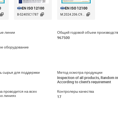
0
EN ISO 12100
EN ISO 12100



B-S2405C1787
M.2024.206.C9...
ые линии
Общий годовой объем производства
967500
ое оборудование
ь сырья для поддержки
Метод осмотра продукции
Inspection of all products, Random i
According to client's requirement
ва проводится на всех
Контролеры качества
ых линиях
17