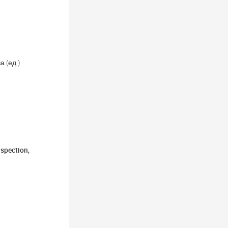
 (ед.)
nspection,