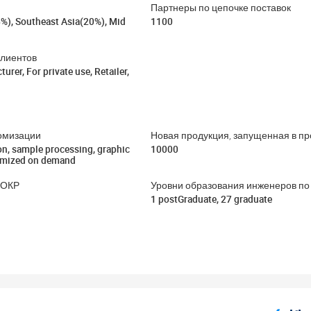
Партнеры по цепочке поставок
%), Southeast Asia(20%), Mid
1100
клиентов
urer, For private use, Retailer,
омизации
Новая продукция, запущенная в п
on, sample processing, graphic
10000
omized on demand
ИОКР
Уровни образования инженеров п
1 postGraduate, 27 graduate