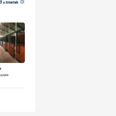

к Intertek
r
ралия