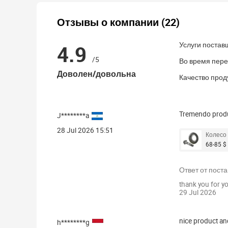
MOQ и быстрая отправка
Отзывы о компании (22)
1 категорий доступно
158 товаров доступно
4.9
Услуги постав
/5
Во время пер
Доволен/довольна
Качество прод
Tremendo prod
J********a
28 Jul 2026 15:51
Колесо 
68-85 $ 
Ответ от пост
thank you for y
29 Jul 2026
nice product an
h********g