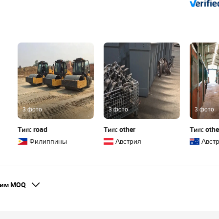
3 фото
3 фото
3 фото
Тип: road
Тип: other
Тип: othe
Филиппины
Австрия
Авст
ким MOQ