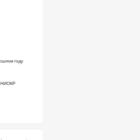
рошлом году
о НИОКР