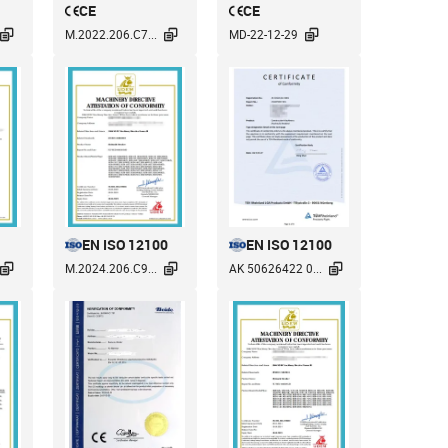
CE
CE



M.2022.206.C7...
MD-22-12-29
EN ISO 12100
EN ISO 12100



M.2024.206.C9...
AK 50626422 0...