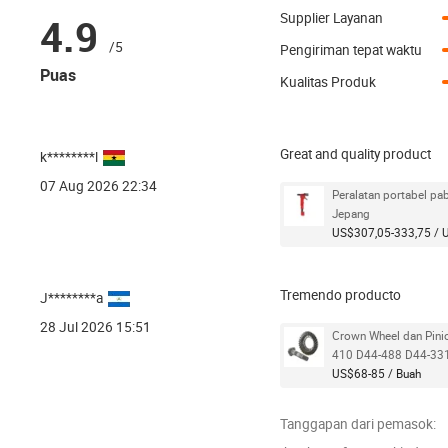
Including 158 products
4.9
Supplier Layanan
/5
Pengiriman tepat waktu
Suku 
Lengk
Puas
US$8
Kualitas Produk
4BA1
Min. 
4BE1
4HG1
4JB1
Great and quality product
k********l
4LE1
07 Aug 2026 22:34
Peralatan portabel pa
Jepang
US$307,05-333,75 / U
Tremendo producto
J********a
28 Jul 2026 15:51
Crown Wheel dan Pin
410 D44-488 D44-33
US$68-85 / Buah
Tanggapan dari pemasok: