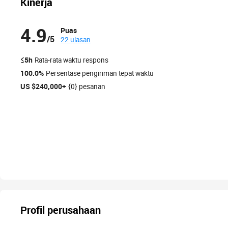
Kinerja
4.9
Puas
/5
22 ulasan
≤5h
Rata-rata waktu respons
100.0%
Persentase pengiriman tepat waktu
US $240,000+
{0} pesanan
Profil perusahaan