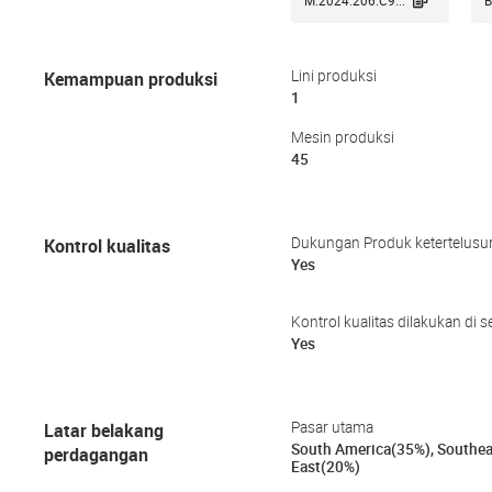

M.2024.206.C9...
B
Kemampuan produksi
Lini produksi
1
Mesin produksi
45
Kontrol kualitas
Dukungan Produk ketertelusu
Yes
Kontrol kualitas dilakukan di 
Yes
Latar belakang
Pasar utama
South America(35%), Southea
perdagangan
East(20%)