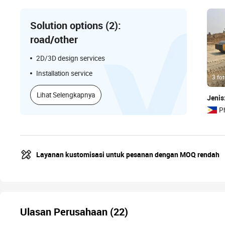
Solution options (2):
road/other
2D/3D design services
Installation service
3 fo
Lihat Selengkapnya
Jenis
P
Layanan kustomisasi untuk pesanan dengan MOQ rendah
Lihat Selengkapnya
Low MOQ Customization and
Fast Dispatch
Ulasan Perusahaan (22)
Covering 1 categories