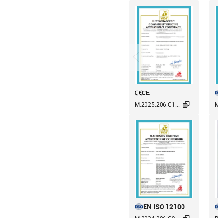
CE

M.2025.206.C1...
M
EN ISO 12100