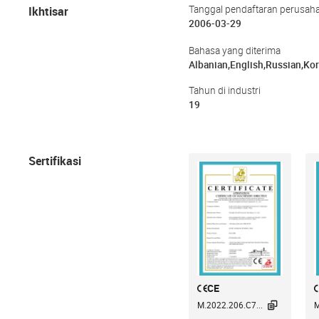
Ikhtisar
Tanggal pendaftaran perusah
2006-03-29
Bahasa yang diterima
Albanian,English,Russian,Ko
Tahun di industri
19
Sertifikasi
CE

M.2022.206.C7...
M